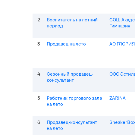
2
Воспитатель на летний
СОШ Акаде
период
Гимназия
3
Продавец на лето
АО ГЛОРИ
4
Сезонный продавец-
ООО Эстила
консультант
5
Работник торгового зала
ZARINA
на лето
6
Продавец-консультант
SneakerBo
на лето