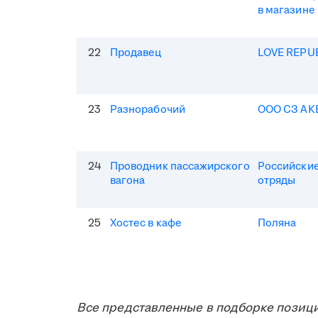
в магазине
22
Продавец
LOVE REPU
23
Разнорабочий
ООО СЗ АК
24
Проводник пассажирского
Российские
вагона
отряды
25
Хостес в кафе
Поляна
Все представленные в подборке позици