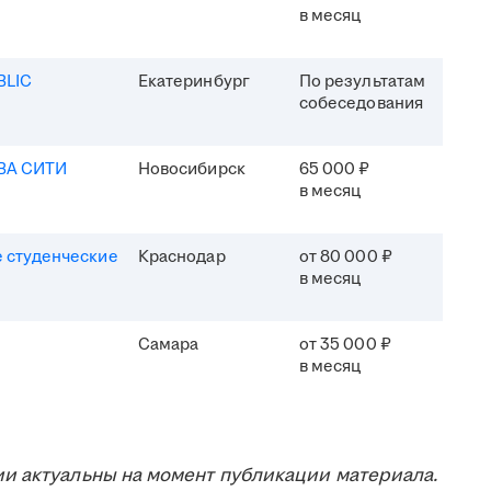
в месяц
BLIC
Екатеринбург
По результатам
собеседования
ВА СИТИ
Новосибирск
65 000 ₽
в месяц
 студенческие
Краснодар
от 80 000 ₽
в месяц
Самара
от 35 000 ₽
в месяц
и актуальны на момент публикации материала.