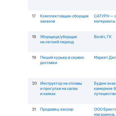
17
Комплектовщик-сборщик
САТУРН — 
заказов
материалы
18
Уборщица/уборщик
Взлёт, ГК
на летний период
19
Пеший курьер в сервис
Маркет Де
доставки
20
Инструктор на сплавы
Будем зна
и прогулки на сапах
камерное 
и каяках
путешеств
21
Продавец-кассир
ООО Бристо
магазинов,