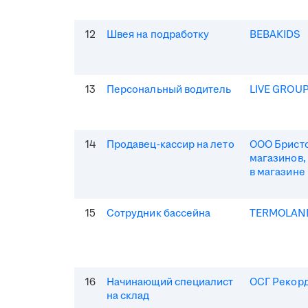
12
Швея на подработку
BEBAKIDS
13
Персональный водитель
LIVE GROU
14
Продавец-кассир на лето
ООО Бристо
магазинов,
в магазине
15
Сотрудник бассейна
TERMOLAN
16
Начинающий специалист
ОСГ Рекор
на склад