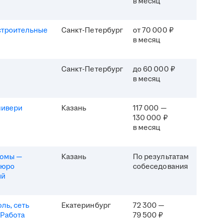
в месяц
строительные
Санкт-Петербург
от 70 000 ₽
в месяц
Санкт-Петербург
до 60 000 ₽
в месяц
ливери
Казань
117 000 —
130 000 ₽
в месяц
комы —
Казань
По результатам
бюро
собеседования
ий
ль, сеть
Екатеринбург
72 300 —
 Работа
79 500 ₽