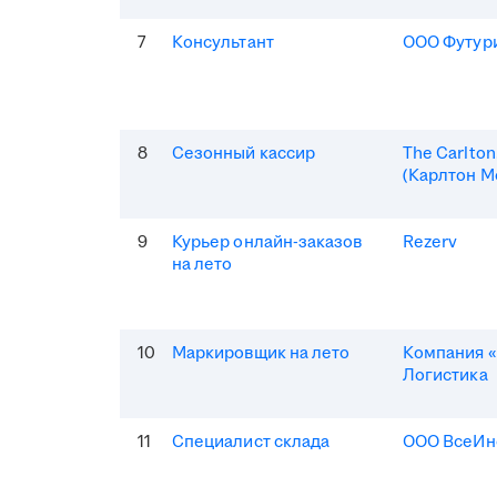
7
Консультант
ООО Футур
8
Сезонный кассир
The Carlto
(Карлтон М
9
Курьер онлайн-заказов
Rezerv
на лето
10
Маркировщик на лето
Компания «
Логистика
11
Специалист склада
ООО ВсеИн