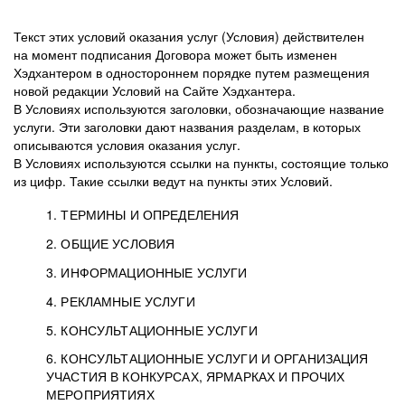
Текст этих условий оказания услуг (Условия) действителен
на момент подписания Договора может быть изменен
Хэдхантером в одностороннем порядке путем размещения
новой редакции Условий на Сайте Хэдхантера.
В Условиях используются заголовки, обозначающие название
услуги. Эти заголовки дают названия разделам, в которых
описываются условия оказания услуг.
В Условиях используются ссылки на пункты, состоящие только
из цифр. Такие ссылки ведут на пункты этих Условий.
1. ТЕРМИНЫ И ОПРЕДЕЛЕНИЯ
2. ОБЩИЕ УСЛОВИЯ
3. ИНФОРМАЦИОННЫЕ УСЛУГИ
1.1. Хэдхантер, или
Хэдхантер, ООО
4. РЕКЛАМНЫЕ УСЛУГИ
HeadHunter, или
«Хэдхантер», ИНН
2.1. Типы и статусы регистрации
5. КОНСУЛЬТАЦИОННЫЕ УСЛУГИ
Исполнитель
7718620740, адрес:
Типы регистрации
3.1. Предоставление доступа к базе данных
2.2. Активация услуг
6. КОНСУЛЬТАЦИОННЫЕ УСЛУГИ И ОРГАНИЗАЦИЯ
125047, г. Москва,
резюме с предложениями Соискателей
Описание и активация
УЧАСТИЯ В КОНКУРСАХ, ЯРМАРКАХ И ПРОЧИХ
2.1.1. Заказчику может быть присвоен один
4.0. Общие условия оказания рекламных услуг
внутригородская
о трудоустройстве с возможностью просмотра
МЕРОПРИЯТИЯХ
из Типов регистраций.
территория
4.0.1. Хэдхантер оказывает Заказчику услугу