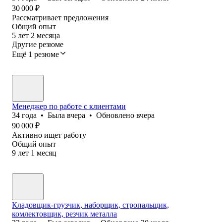
30 000
₽
Рассматривает предложения
Общий опыт
5
лет
2
месяца
Другие резюме
Ещё 1 резюме
Менеджер по работе с клиентами
34
года
•
Была
вчера
•
Обновлено
вчера
90 000
₽
Активно ищет работу
Общий опыт
9
лет
1
месяц
Кладовщик-грузчик, наборщик, стропальщик,
комлектовщик, резчик металла