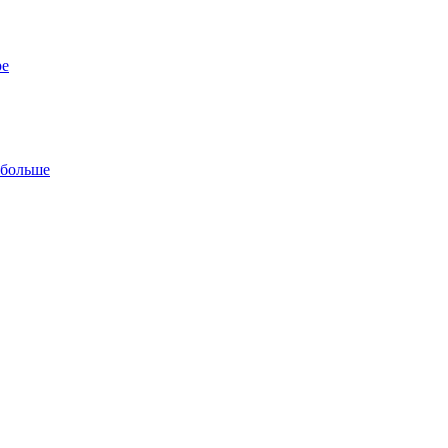
ре
 больше