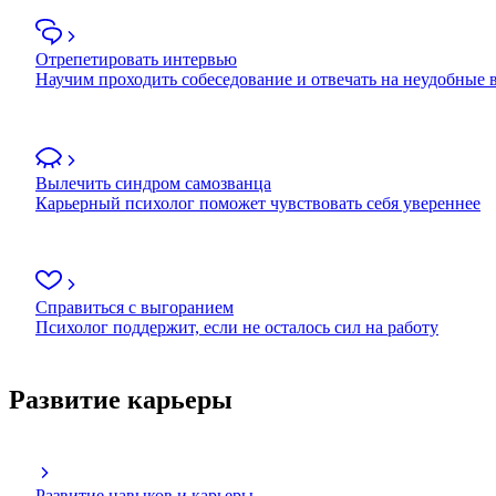
Отрепетировать интервью
Научим проходить собеседование и отвечать на неудобные
Вылечить синдром самозванца
Карьерный психолог поможет чувствовать себя увереннее
Справиться с выгоранием
Психолог поддержит, если не осталось сил на работу
Развитие карьеры
Развитие навыков и карьеры