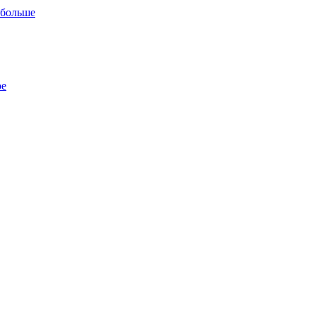
 больше
ре